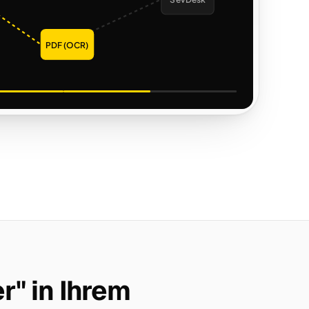
SevDesk
PDF (OCR)
r" in Ihrem