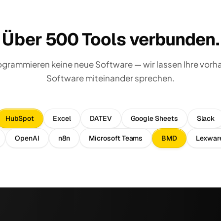
Über 500 Tools verbunden.
ogrammieren keine neue Software — wir lassen Ihre vor
Software miteinander sprechen.
HubSpot
Excel
DATEV
Google Sheets
Slack
OpenAI
n8n
Microsoft Teams
BMD
Lexwar