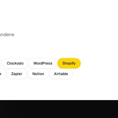
handene
Clockodo
WordPress
Shopify
e
Zapier
Notion
Airtable