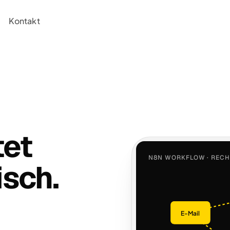
Kontakt
tet
N8N WORKFLOW · REC
isch.
E-Mail