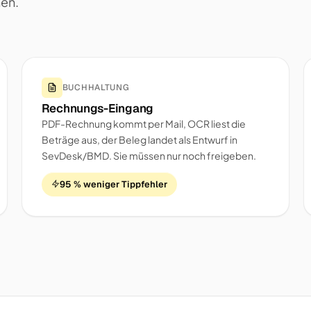
nen.
BUCHHALTUNG
Rechnungs-Eingang
PDF-Rechnung kommt per Mail, OCR liest die
Beträge aus, der Beleg landet als Entwurf in
SevDesk/BMD. Sie müssen nur noch freigeben.
95 % weniger Tippfehler