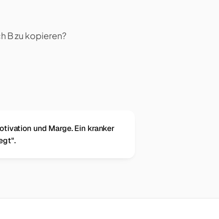
h B zu kopieren?
otivation und Marge. Ein kranker
egt".