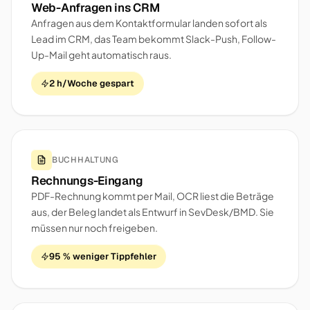
Web-Anfragen ins CRM
Anfragen aus dem Kontaktformular landen sofort als
Lead im CRM, das Team bekommt Slack-Push, Follow-
Up-Mail geht automatisch raus.
2 h/Woche gespart
BUCHHALTUNG
Rechnungs-Eingang
PDF-Rechnung kommt per Mail, OCR liest die Beträge
aus, der Beleg landet als Entwurf in SevDesk/BMD. Sie
müssen nur noch freigeben.
95 % weniger Tippfehler