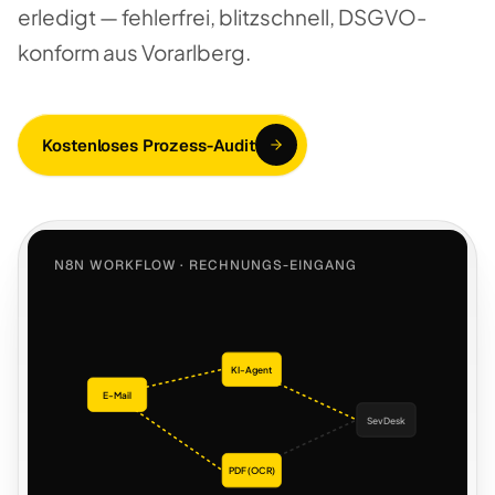
erledigt — fehlerfrei, blitzschnell, DSGVO-
konform aus Vorarlberg.
Kostenloses Prozess-Audit
N8N WORKFLOW · RECHNUNGS-EINGANG
KI-Agent
E-Mail
SevDesk
PDF (OCR)