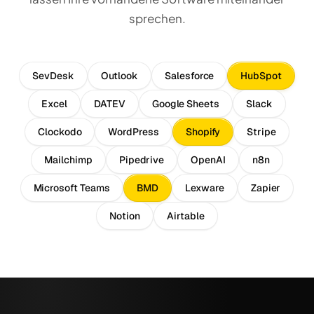
sprechen.
SevDesk
Outlook
Salesforce
HubSpot
Excel
DATEV
Google Sheets
Slack
Clockodo
WordPress
Shopify
Stripe
Mailchimp
Pipedrive
OpenAI
n8n
Microsoft Teams
BMD
Lexware
Zapier
Notion
Airtable