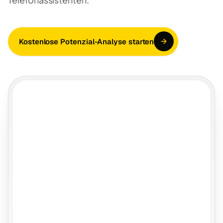
Kostenlose Potenzial-Analyse starten
KI-Agent
E-Mail
SevDesk
PDF (OCR)