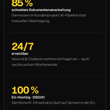
85 %
schnellere Dokumentenverarbeitung
Gemessen im Kundenprojekt: KI-Pipeline statt
manueller Übertragung.
24/7
erreichbar
Voice AI & Chatbots nehmen Anfragen an — auch
nachts und am Wochenende.
100 %
EU-Hosting · DSGVO
Sämtliche KI-Infrastruktur läuft auf Servern in der EU.