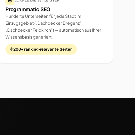
LOKALE DIENSTLEISTER
Programmatic SEO
Hunderte Unterseiten für jede Stadt im
Einzugsgebiet („Dachdecker Bregenz",
„Dachdecker Feldkirch") — automatisch aus Ihrer
Wissensbasis generiert.
200+ ranking-relevante Seiten