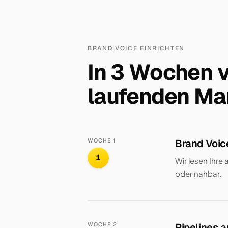
BRAND VOICE EINRICHTEN
In 3 Wochen 
laufenden Mar
WOCHE 1
Brand Voic
1
Wir lesen Ihre 
oder nahbar.
WOCHE 2
Pipelines 