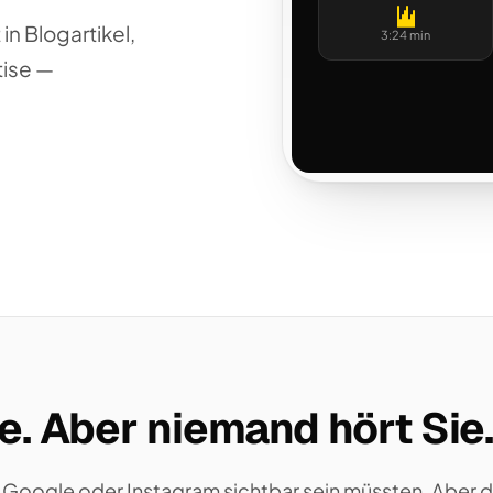
n Blogartikel,
3:24 min
tise —
e. Aber niemand hört Sie
, Google oder Instagram sichtbar sein müssten. Aber de