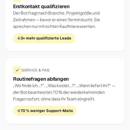
Erstkontakt qualifizieren
Der Bot fragt nach Branche, Projektgröße und
Zeitrahmen — bevor er einen Termin bucht. Sie
sprechen nur mit echten Kaufinteressenten.
3× mehr qualifizierte Leads
SERVICE & FAQ
Routinefragen abfangen
„Wo finde ich…?", „Was kostet…?", „Wann liefert ihr?" —
der Bot beantwortet 70 % der wiederkehrenden
Fragen sofort, ohne dass Ihr Team eingreift.
70 % weniger Support-Mails