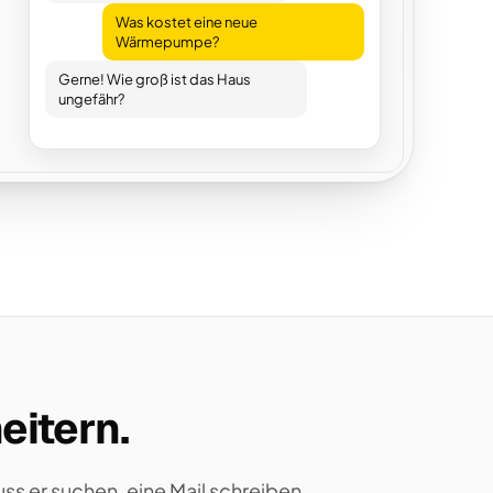
Was kostet eine neue
Wärmepumpe?
Gerne! Wie groß ist das Haus
ungefähr?
eitern.
ss er suchen, eine Mail schreiben