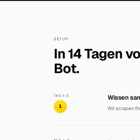
SETUP
In 14 Tagen v
Bot.
TAG 1–3
Wissen sa
1
Wir scrapen Ih