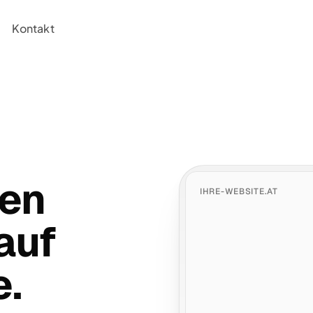
Kontakt
den
IHRE-WEBSITE.AT
auf
e.