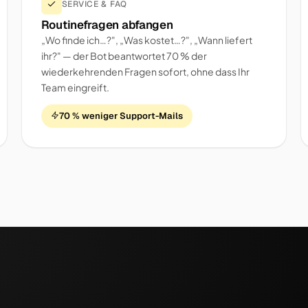
SERVICE & FAQ
Routinefragen abfangen
„Wo finde ich…?", „Was kostet…?", „Wann liefert
ihr?" — der Bot beantwortet 70 % der
wiederkehrenden Fragen sofort, ohne dass Ihr
Team eingreift.
70 % weniger Support-Mails