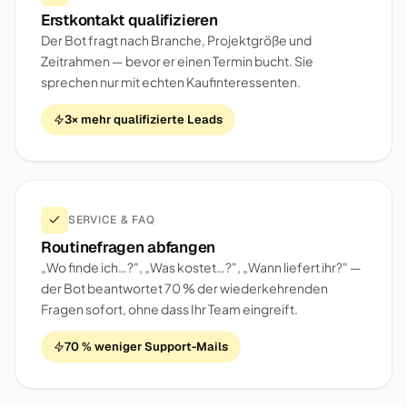
Erstkontakt qualifizieren
Der Bot fragt nach Branche, Projektgröße und
Zeitrahmen — bevor er einen Termin bucht. Sie
sprechen nur mit echten Kaufinteressenten.
3× mehr qualifizierte Leads
SERVICE & FAQ
Routinefragen abfangen
„Wo finde ich…?", „Was kostet…?", „Wann liefert ihr?" —
der Bot beantwortet 70 % der wiederkehrenden
Fragen sofort, ohne dass Ihr Team eingreift.
70 % weniger Support-Mails