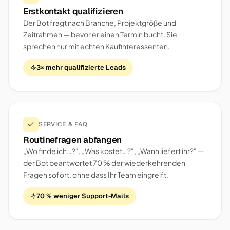
Erstkontakt qualifizieren
Der Bot fragt nach Branche, Projektgröße und
Zeitrahmen — bevor er einen Termin bucht. Sie
sprechen nur mit echten Kaufinteressenten.
3× mehr qualifizierte Leads
SERVICE & FAQ
Routinefragen abfangen
„Wo finde ich…?", „Was kostet…?", „Wann liefert ihr?" —
der Bot beantwortet 70 % der wiederkehrenden
Fragen sofort, ohne dass Ihr Team eingreift.
70 % weniger Support-Mails