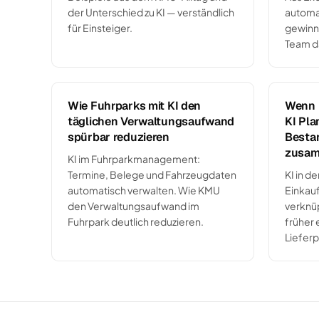
der Unterschied zu KI — verständlich
automa
für Einsteiger.
gewinn
Team d
Wie Fuhrparks mit KI den
Wenn L
täglichen Verwaltungsaufwand
KI Pla
spürbar reduzieren
Besta
zusam
KI im Fuhrparkmanagement:
Termine, Belege und Fahrzeugdaten
KI in d
automatisch verwalten. Wie KMU
Einkauf
den Verwaltungsaufwand im
verknü
Fuhrpark deutlich reduzieren.
früher
Liefer