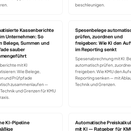
ren.
beschleunigen.
tisierte Kassenberichte
Spesenbelege automatis
 im Unternehmen: So
prüfen, zuordnen und
n Belege, Summen und
freigeben: Wie KI den Au
fade sauber
im Reporting senkt
mengeführt
Spesenabrechnung mit KI: B
erichte mit KI
automatisch prüfen, zuordne
tisieren: Wie Belege,
freigeben. Wie KMU den Auf
 und Prüfpfade
Reporting senken — mit Ablau
tisch zusammenlaufen —
Technik und Grenzen.
 Technik und Grenzen für KMU
raxis.
ne KI-Pipeline
Automatische Preiskalkul
mäßige
mit KI — Ratgeber für KM