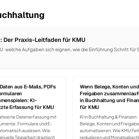
uchhaltung
: Der Praxis-Leitfaden für KMU
 welche Aufgaben sich eignen, wie die Einführung Schritt für 
Daten aus E-Mails, PDFs
Wenn Belege, Konten un
ormularen
Freigaben zusammenlaufe
menspielen: KI-
in Buchhaltung und Fina
tzte Erfassung für KMU
für KMU
tisierte Datenerfassung mit
KI in Buchhaltung & Finanzen:
kumente, Formulare und E-
Belege, Konten und Freigab
utomatisch auslesen. Wie
automatisieren. Wie KMU Feh
uelle Tipparbeit drastisch
reduzieren und Monatsabsch