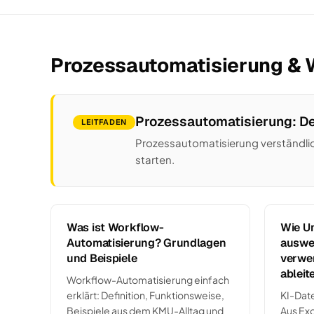
Prozessautomatisierung & 
Prozessautomatisierung: De
LEITFADEN
Prozessautomatisierung verständlich
starten.
Was ist Workflow-
Wie U
Automatisierung? Grundlagen
auswe
und Beispiele
verwe
ableit
Workflow-Automatisierung einfach
erklärt: Definition, Funktionsweise,
KI-Dat
Beispiele aus dem KMU-Alltag und
Aus Ex