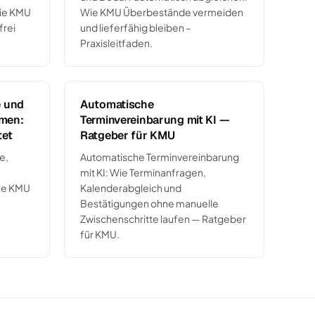
Wie KMU
Wie KMU Überbestände vermeiden
frei
und lieferfähig bleiben –
Praxisleitfaden.
e und
Automatische
men:
Terminvereinbarung mit KI —
tet
Ratgeber für KMU
e,
Automatische Terminvereinbarung
mit KI: Wie Terminanfragen,
Wie KMU
Kalenderabgleich und
Bestätigungen ohne manuelle
Zwischenschritte laufen — Ratgeber
für KMU.