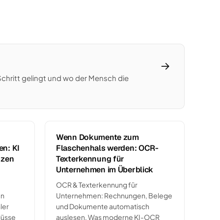
→
Schritt gelingt und wo der Mensch die
d
Wenn Dokumente zum
n: KI
Flaschenhals werden: OCR-
nzen
Texterkennung für
Unternehmen im Überblick
OCR & Texterkennung für
en
Unternehmen: Rechnungen, Belege
ler
und Dokumente automatisch
lüsse
auslesen. Was moderne KI-OCR