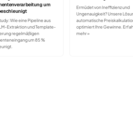
entenverarbeitung um
Ermüdet von Ineffizienz und
beschleunigt
Ungenauigkeit? Unsere Lösun
udy: Wie eine Pipeline aus
automatische Preiskalkulation
LM-Extraktion und Template-
optimiert Ihre Gewinne. Erfa
erung regelmäßigen
mehr »
nteneingang um 85 %
eunigt.