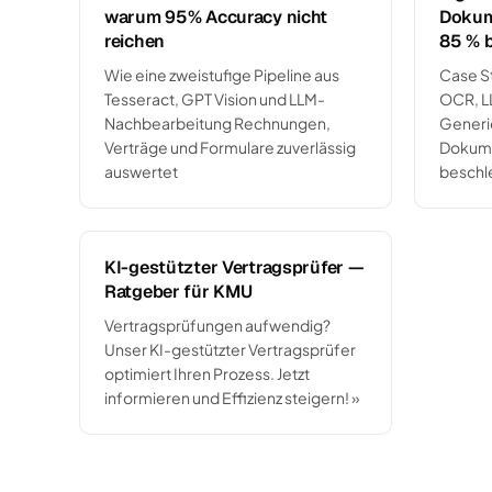
warum 95% Accuracy nicht
Dokum
reichen
85 % 
Wie eine zweistufige Pipeline aus
Case St
Tesseract, GPT Vision und LLM-
OCR, L
Nachbearbeitung Rechnungen,
Generi
Verträge und Formulare zuverlässig
Dokume
auswertet
beschl
KI-gestützter Vertragsprüfer —
Ratgeber für KMU
Vertragsprüfungen aufwendig?
Unser KI-gestützter Vertragsprüfer
optimiert Ihren Prozess. Jetzt
informieren und Effizienz steigern! »