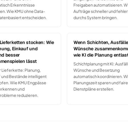
tisch Erkenntnisse
Freigaben automatisieren. 
en. Wie KMU ohne Data-
Aufträge schneller und fehler
atenbasiert entscheiden.
durchs System bringen.
ieferketten stocken: Wie
Wenn Schichten, Ausfäll
nung, Einkauf und
Wünsche zusammenkom
nd besser
wie KI die Planung entlas
menspielen lässt
Schichtplanung mit KI: Ausfäll
er Lieferkette: Planung,
Wünsche und Besetzung
 und Bestände intelligent
automatisch koordinieren. 
pfen. Wie KMU Engpässe
Planungszeit sparen und faire
 erkennen und
Dienstpläne erstellen.
probleme reduzieren.