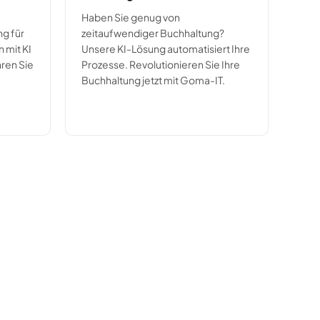
Haben Sie genug von
g für
zeitaufwendiger Buchhaltung?
 mit KI
Unsere KI-Lösung automatisiert Ihre
hren Sie
Prozesse. Revolutionieren Sie Ihre
Buchhaltung jetzt mit Goma-IT.