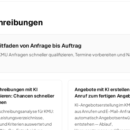
chreibungen
eitfaden von Anfrage bis Auftrag
ie KMU Anfragen schneller qualifizieren, Termine vorbereiten un
hreibungen mit KI
Angebote mit KI erstelle
ieren: Chancen schneller
Anruf zum fertigen Ange
nen
KI-Angebotserstellung im K
schreibungsanalyse für KMU:
aus Anrufen und E-Mail-Anfr
Leistungsverzeichnisse,
automatisch Angebotsentwü
 und Kriterien auswertet und
entstehen — Ablauf,