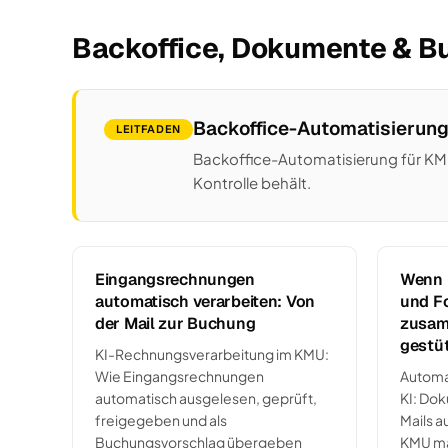
Backoffice, Dokumente & B
Backoffice-Automatisierung
LEITFADEN
Backoffice-Automatisierung für KMU:
Kontrolle behält.
Eingangsrechnungen
Wenn 
automatisch verarbeiten: Von
und F
der Mail zur Buchung
zusam
gestü
KI-Rechnungsverarbeitung im KMU:
Wie Eingangsrechnungen
Automa
automatisch ausgelesen, geprüft,
KI: Do
freigegeben und als
Mails a
Buchungsvorschlag übergeben
KMU man