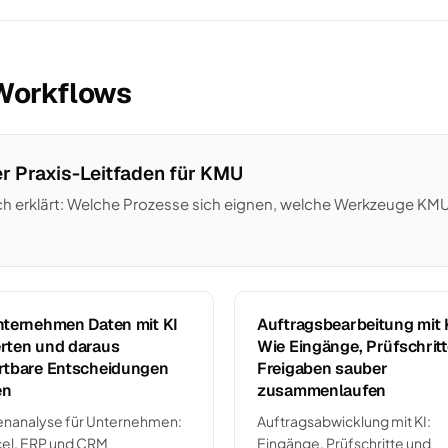
Workflows
r Praxis-Leitfaden für KMU
 erklärt: Welche Prozesse sich eignen, welche Werkzeuge KMU nu
nternehmen Daten mit KI
Auftragsbearbeitung mit 
rten und daraus
Wie Eingänge, Prüfschrit
rtbare Entscheidungen
Freigaben sauber
en
zusammenlaufen
enanalyse für Unternehmen:
Auftragsabwicklung mit KI:
cel, ERP und CRM
Eingänge, Prüfschritte und