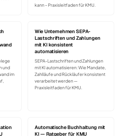
kann – Praxisleitfaden für KMU.
ch
Wie Unternehmen SEPA-
Lastschriften und Zahlungen
fwand
mit KI konsistent
automatisieren
elege
SEPA-Lastschriften und Zahlungen
n und
mit KI automatisieren: Wie Mandate,
wand im
Zahlläufe und Rückläufer konsistent
f,
verarbeitet werden —
Praxisleitfaden für KMU.
ation
Automatische Buchhaltung mit
U
KI — Ratgeber für KMU