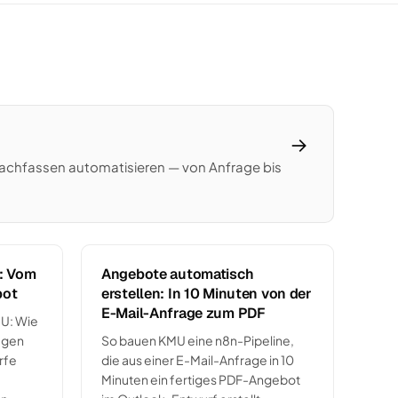
→
d Nachfassen automatisieren — von Anfrage bis
n: Vom
Angebote automatisch
bot
erstellen: In 10 Minuten von der
E-Mail-Anfrage zum PDF
MU: Wie
agen
So bauen KMU eine n8n-Pipeline,
rfe
die aus einer E-Mail-Anfrage in 10
Minuten ein fertiges PDF-Angebot