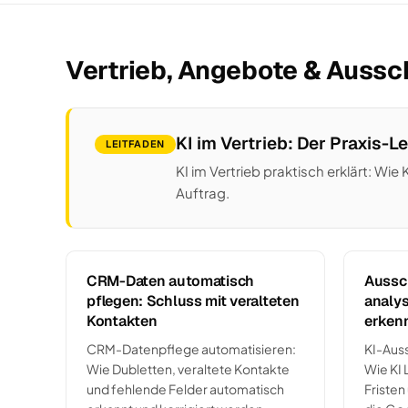
Vertrieb, Angebote & Auss
KI im Vertrieb: Der Praxis-L
LEITFADEN
KI im Vertrieb praktisch erklärt: W
Auftrag.
CRM-Daten automatisch
Aussc
pflegen: Schluss mit veralteten
analys
Kontakten
erken
CRM-Datenpflege automatisieren:
KI-Aus
Wie Dubletten, veraltete Kontakte
Wie KI 
und fehlende Felder automatisch
Fristen