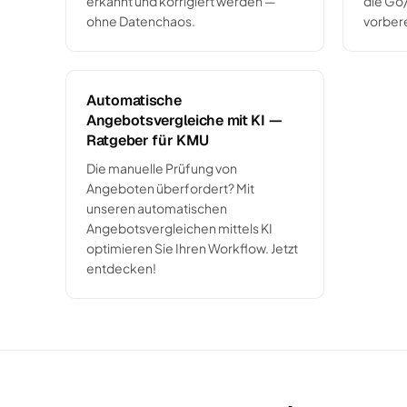
erkannt und korrigiert werden —
die Go
ohne Datenchaos.
vorbere
Automatische
Angebotsvergleiche mit KI —
Ratgeber für KMU
Die manuelle Prüfung von
Angeboten überfordert? Mit
unseren automatischen
Angebotsvergleichen mittels KI
optimieren Sie Ihren Workflow. Jetzt
entdecken!