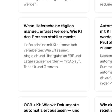
werden.
reduzie
Wenn Lieferscheine täglich
Automa
manuell erfasst werden: Wie KI
mit KI
den Prozess stabiler macht
werde
Prüfp
Lieferscheine mit KI automatisch
zusam
verarbeiten: Wie Erfassung,
Abgleich und Übergabe an ERP und
Kassenb
Lager stabiler werden — mit Ablauf,
automa
Technik und Grenzen.
Summen
automa
Ablauf,
in der P
OCR + KI: Wie wir Dokumente
Wie ei
automatisiert auslesen — und
regel