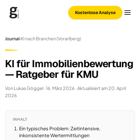
Kostenlose Analyse
Journal
›
KI nach Branchen (Vorarlberg)
KI für Immobilienbewertung
— Ratgeber für KMU
Von Lukas Göggel · 16. März 2026
· Aktualisiert am 20. April
2026
INHALT
Ein typisches Problem: Zeitintensive,
inkonsistente Wertermittlungen