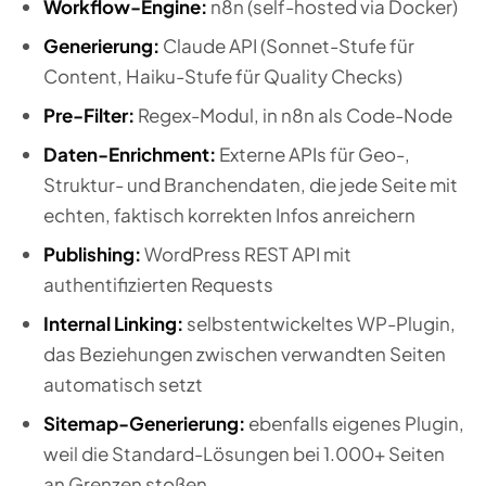
Workflow-Engine:
n8n (self-hosted via Docker)
Generierung:
Claude API (Sonnet-Stufe für
Content, Haiku-Stufe für Quality Checks)
Pre-Filter:
Regex-Modul, in n8n als Code-Node
Daten-Enrichment:
Externe APIs für Geo-,
Struktur- und Branchendaten, die jede Seite mit
echten, faktisch korrekten Infos anreichern
Publishing:
WordPress REST API mit
authentifizierten Requests
Internal Linking:
selbstentwickeltes WP-Plugin,
das Beziehungen zwischen verwandten Seiten
automatisch setzt
Sitemap-Generierung:
ebenfalls eigenes Plugin,
weil die Standard-Lösungen bei 1.000+ Seiten
an Grenzen stoßen