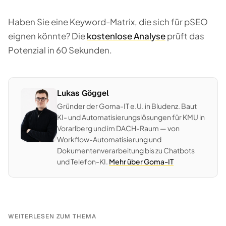
Haben Sie eine Keyword-Matrix, die sich für pSEO
eignen könnte? Die
kostenlose Analyse
prüft das
Potenzial in 60 Sekunden.
Lukas Göggel
Gründer der Goma-IT e.U. in Bludenz. Baut
KI- und Automatisierungslösungen für KMU in
Vorarlberg und im DACH-Raum — von
Workflow-Automatisierung und
Dokumentenverarbeitung bis zu Chatbots
und Telefon-KI.
Mehr über Goma-IT
WEITERLESEN ZUM THEMA